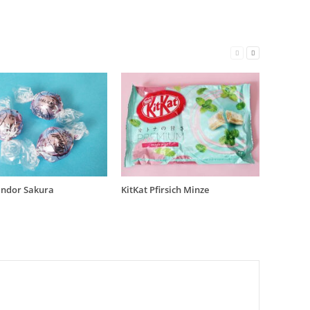
indor Sakura
KitKat Pfirsich Minze