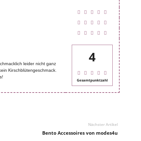
4
hmacklich leider nicht ganz
kein Kirschblütengeschmack.
s!
Gesamtpunktzahl
Nächster Artikel
Bento Accessoires von modes4u