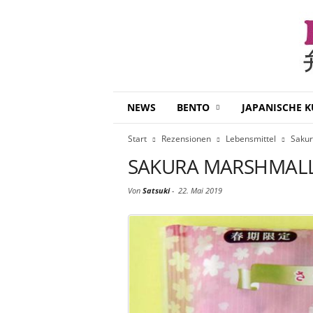
B
NEWS
BENTO
JAPANISCHE 
e
n
Start
Rezensionen
Lebensmittel
Saku
t
o
SAKURA MARSHMAL
D
a
Von
Satsuki
-
22. Mai 2019
i
s
u
k
i