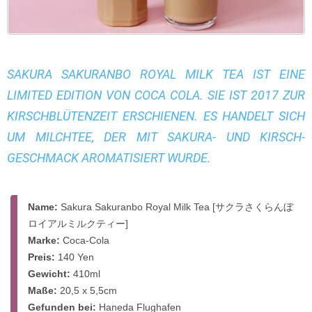
SAKURA SAKURANBO ROYAL MILK TEA IST EINE
LIMITED EDITION VON COCA COLA. SIE IST 2017 ZUR
KIRSCHBLÜTENZEIT ERSCHIENEN. ES HANDELT SICH
UM MILCHTEE, DER MIT SAKURA- UND KIRSCH-
GESCHMACK AROMATISIERT WURDE.
Name:
Sakura Sakuranbo Royal Milk Tea [サクラさくらんぼ
ロイアルミルクティー]
Marke:
Coca-Cola
Preis:
140 Yen
Gewicht:
410ml
Maße:
20,5 x 5,5cm
Gefunden bei:
Haneda Flughafen