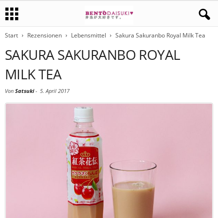
Start
Rezensionen
Lebensmittel
Sakura Sakuranbo Royal Milk Tea
SAKURA SAKURANBO ROYAL
MILK TEA
Von
Satsuki
-
5. April 2017