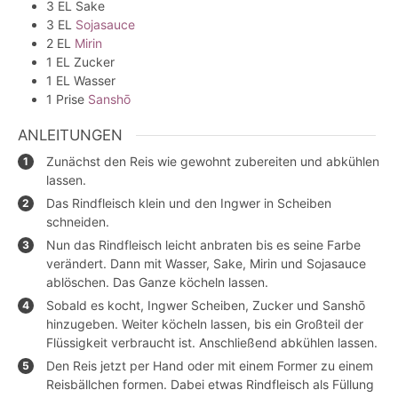
3
EL
Sake
3
EL
Sojasauce
2
EL
Mirin
1
EL
Zucker
1
EL
Wasser
1
Prise
Sanshō
ANLEITUNGEN
Zunächst den Reis wie gewohnt zubereiten und abkühlen
lassen.
Das Rindfleisch klein und den Ingwer in Scheiben
schneiden.
Nun das Rindfleisch leicht anbraten bis es seine Farbe
verändert. Dann mit Wasser, Sake, Mirin und Sojasauce
ablöschen. Das Ganze köcheln lassen.
Sobald es kocht, Ingwer Scheiben, Zucker und Sanshō
hinzugeben. Weiter köcheln lassen, bis ein Großteil der
Flüssigkeit verbraucht ist. Anschließend abkühlen lassen.
Den Reis jetzt per Hand oder mit einem Former zu einem
Reisbällchen formen. Dabei etwas Rindfleisch als Füllung