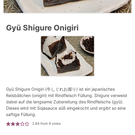
Gyū Shigure Onigiri
Gyū Shigure Onigiri (牛しぐれお握り) ist ein japanisches
Reisbällchen (onigiri) mit Rindfleisch Füllung. Shigure verweist
dabei auf die langsame Zubereitung des Rindfleischs (gyū).
Dieses wird mit Sojasauce süß eingekocht und ergibt so eine
saftige Füllung.
2.84
from
6
votes