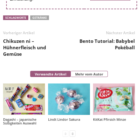
SCHLAGWORTE
GETRÄNKE
Vorheriger Artikel
Nächster Artikel
Chikuzen ni –
Bento Tutorial: Babybel
Hühnerfleisch und
Pokéball
Gemüse
Verwandte Artikel
Mehr vom Autor
Dagashi – japanische
Lindt Lindor Sakura
KitKat Pfirsich Minze
Süßigkeiten Auswahl