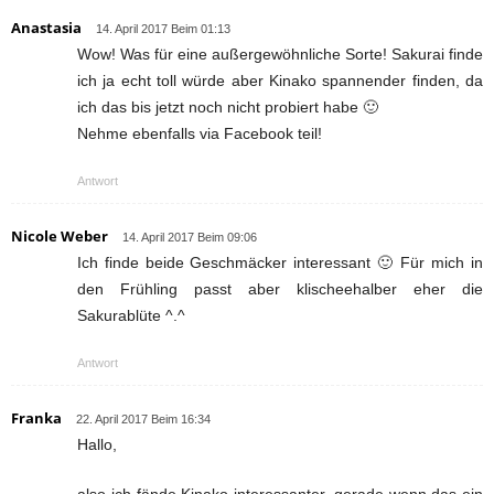
Anastasia
14. April 2017 Beim 01:13
Wow! Was für eine außergewöhnliche Sorte! Sakurai finde
ich ja echt toll würde aber Kinako spannender finden, da
ich das bis jetzt noch nicht probiert habe 🙂
Nehme ebenfalls via Facebook teil!
Antwort
Nicole Weber
14. April 2017 Beim 09:06
Ich finde beide Geschmäcker interessant 🙂 Für mich in
den Frühling passt aber klischeehalber eher die
Sakurablüte ^.^
Antwort
Franka
22. April 2017 Beim 16:34
Hallo,
also ich fände Kinako interessanter, gerade wenn das ein