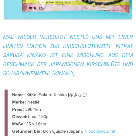
MAL WIEDER VERSORGT NESTLÉ UNS MIT EINER
LIMITED EDITION ZUR KIRSCHBLÜTENZEIT. KITKAT
SAKURA KINAKO IST EINE MISCHUNG AUS DEM
GESCHMACK DER JAPANISCHEN KIRSCHBLÜTE UND
SOJABOHNENMEHL (KINAKO).
Name:
KitKat Sakura Kinako [桜きなこ]
Marke:
Nestlé
Preis:
398 Yen
Gewicht:
ca. 150g
Maße:
25 x 16cm
Gefunden bei:
Don Quijote (Japan),
NipponShop.net