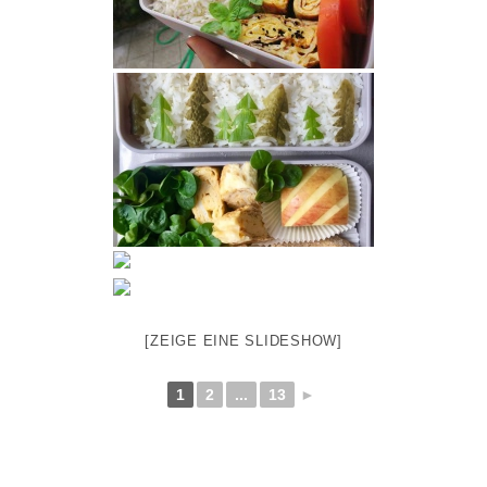
[ZEIGE EINE SLIDESHOW]
1
2
...
13
►