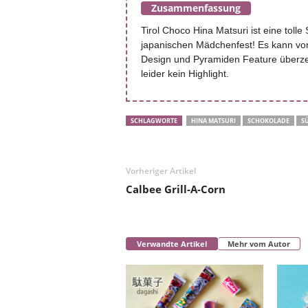
Zusammenfassung
Tirol Choco Hina Matsuri ist eine tolle
japanischen Mädchenfest! Es kann vor
Design und Pyramiden Feature überze
leider kein Highlight.
SCHLAGWORTE
HINA MATSURI
SCHOKOLADE
SÜ
Vorheriger Artikel
Calbee Grill-A-Corn
Verwandte Artikel
Mehr vom Autor