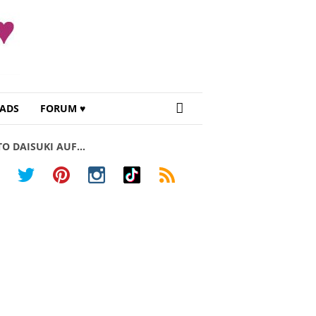
ADS
FORUM ♥
TO DAISUKI AUF…