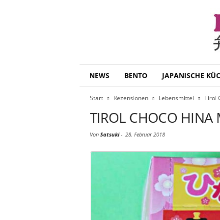
B
NEWS
BENTO
JAPANISCHE KÜ
e
n
Start
Rezensionen
Lebensmittel
Tirol
t
o
TIROL CHOCO HINA 
D
a
Von
Satsuki
-
28. Februar 2018
i
s
u
k
i