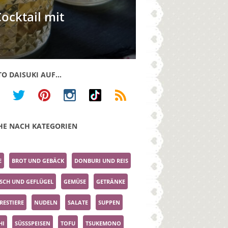
ocktail mit
TO DAISUKI AUF…
HE NACH KATEGORIEN
E
BROT UND GEBÄCK
DONBURI UND REIS
ISCH UND GEFLÜGEL
GEMÜSE
GETRÄNKE
RESTIERE
NUDELN
SALATE
SUPPEN
HI
SÜSSSPEISEN
TOFU
TSUKEMONO