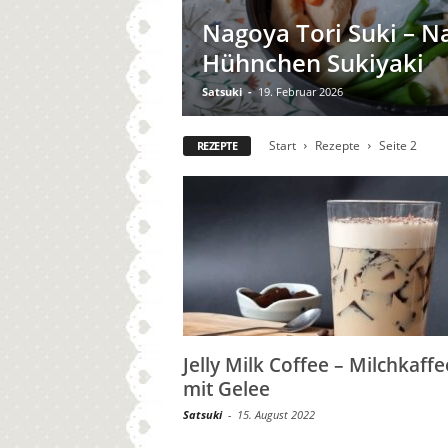
Nagoya Tori Suki – N
Hühnchen Sukiyaki
Satsuki
-
19. Februar 2026
Start
Rezepte
Seite 2
REZEPTE
Jelly Milk Coffee – Milchkaffe
mit Gelee
Satsuki
-
15. August 2022