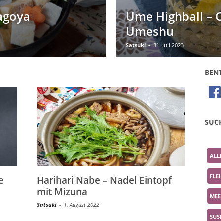
agoya
Ume Highball – C
Umeshu
Satsuki
-
31. Juli 2023
BEN
SUC
ALL
FLE
e
Harihari Nabe – Nadel Eintopf
mit Mizuna
MEE
Satsuki
-
1. August 2022
SUS