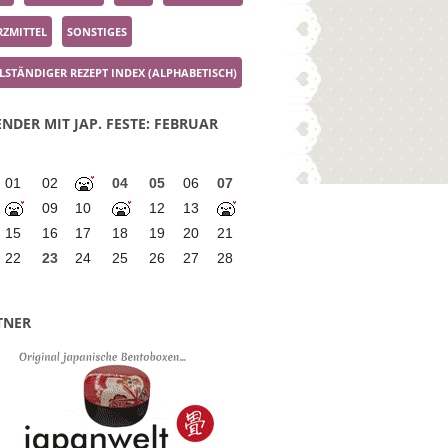
ZMITTEL
SONSTIGES
LSTÄNDIGER REZEPT INDEX (ALPHABETISCH)
NDER MIT JAP. FESTE: FEBRUAR
01
02
04
05
06
07
09
10
12
13
15
16
17
18
19
20
21
22
23
24
25
26
27
28
TNER