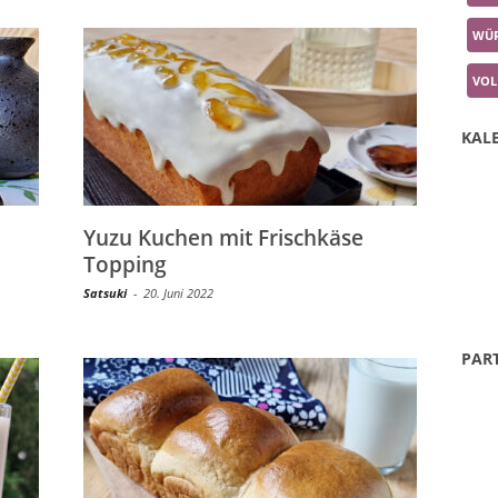
WÜR
VOL
KALE
Yuzu Kuchen mit Frischkäse
Topping
Satsuki
-
20. Juni 2022
PAR