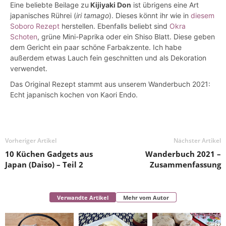
Eine beliebte Beilage zu
Kijiyaki Don
ist übrigens eine Art
japanisches Rührei (
iri tamago
). Dieses könnt ihr wie in
diesem
Soboro Rezept
herstellen. Ebenfalls beliebt sind
Okra
Schoten
, grüne Mini-Paprika oder ein Shiso Blatt. Diese geben
dem Gericht ein paar schöne Farbakzente. Ich habe
außerdem etwas Lauch fein geschnitten und als Dekoration
verwendet.
Das Original Rezept stammt aus unserem Wanderbuch 2021:
Echt japanisch kochen von Kaori Endo.
Vorheriger Artikel
Nächster Artikel
10 Küchen Gadgets aus
Wanderbuch 2021 –
Japan (Daiso) – Teil 2
Zusammenfassung
Verwandte Artikel
Mehr vom Autor