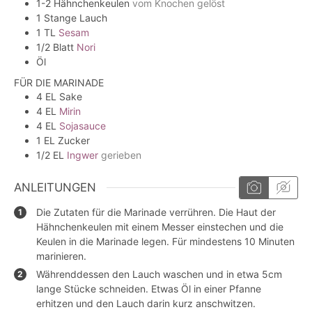
1-2
Hähnchenkeulen
vom Knochen gelöst
1
Stange
Lauch
1
TL
Sesam
1/2
Blatt
Nori
Öl
FÜR DIE MARINADE
4
EL
Sake
4
EL
Mirin
4
EL
Sojasauce
1
EL
Zucker
1/2
EL
Ingwer
gerieben
ANLEITUNGEN
Die Zutaten für die Marinade verrühren. Die Haut der
Hähnchenkeulen mit einem Messer einstechen und die
Keulen in die Marinade legen. Für mindestens 10 Minuten
marinieren.
Währenddessen den Lauch waschen und in etwa 5cm
lange Stücke schneiden. Etwas Öl in einer Pfanne
erhitzen und den Lauch darin kurz anschwitzen.