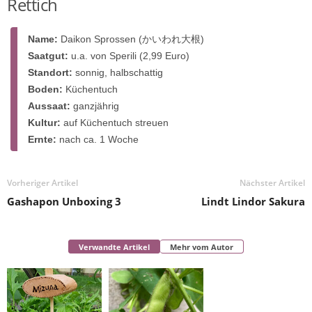
Rettich
Name:
Daikon Sprossen (かいわれ大根)
Saatgut:
u.a. von Sperili (2,99 Euro)
Standort:
sonnig, halbschattig
Boden:
Küchentuch
Aussaat:
ganzjährig
Kultur:
auf Küchentuch streuen
Ernte:
nach ca. 1 Woche
Vorheriger Artikel
Nächster Artikel
Gashapon Unboxing 3
Lindt Lindor Sakura
Verwandte Artikel
Mehr vom Autor