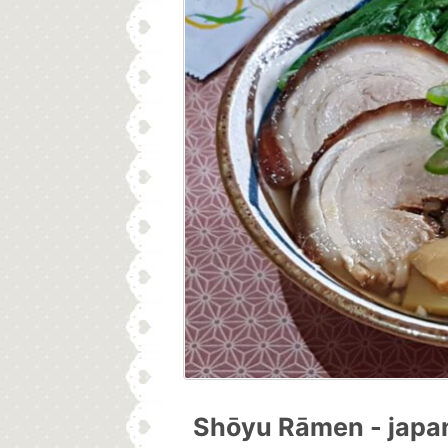
Shōyu Rāmen - japa