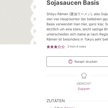
Sojasaucen Basis
Shōyu Rāmen (醤油ラーメン), also Sojasa
den vier Hauptsorten der beliebten ja
Basis verwendet man hier, ganz klar, S
letztlich um eine klare, leicht salzige 
unterscheiden sich dabei je nach Reg
Rāmen ist besonders in Tokyo sehr beli
3
from
6
votes
Rezept drucken
GERICHT
Suppen
ZUTATEN