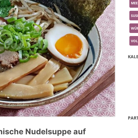
MEE
SUS
WÜR
VOL
KALE
PAR
nische Nudelsuppe auf