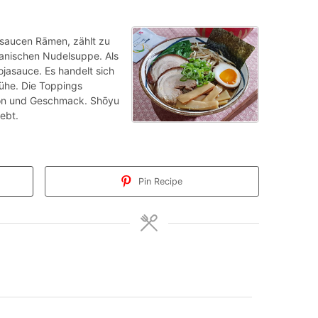
ucen Rāmen, zählt zu
panischen Nudelsuppe. Als
ojasauce. Es handelt sich
Brühe. Die Toppings
ion und Geschmack. Shōyu
ebt.
Pin Recipe