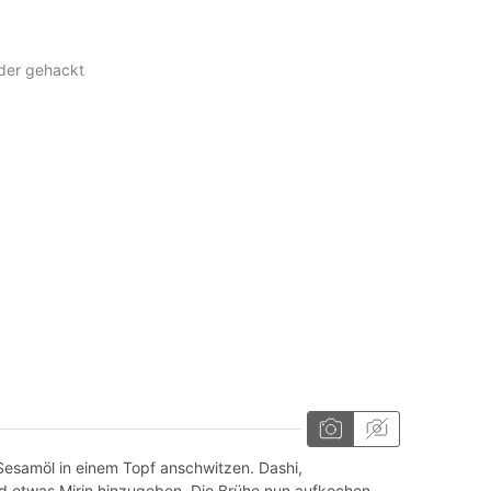
der gehackt
esamöl in einem Topf anschwitzen. Dashi,
d etwas Mirin hinzugeben. Die Brühe nun aufkochen