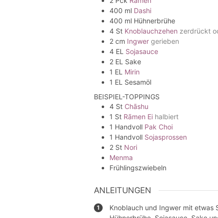
2
Pck
Rāmen
400
ml
Dashi
400
ml
Hühnerbrühe
4
St
Knoblauchzehen
zerdrückt o
2
cm
Ingwer
gerieben
4
EL
Sojasauce
2
EL
Sake
1
EL
Mirin
1
EL
Sesamöl
BEISPIEL-TOPPINGS
4
St
Chāshu
1
St
Rāmen Ei
halbiert
1
Handvoll
Pak Choi
1
Handvoll
Sojasprossen
2
St
Nori
Menma
Frühlingszwiebeln
ANLEITUNGEN
Knoblauch und Ingwer mit etwas S
Hühnerbrühe, Sojasauce, Sake un