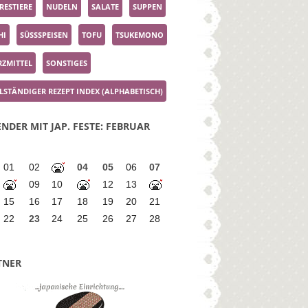
RESTIERE
NUDELN
SALATE
SUPPEN
HI
SÜSSSPEISEN
TOFU
TSUKEMONO
ZMITTEL
SONSTIGES
LSTÄNDIGER REZEPT INDEX (ALPHABETISCH)
NDER MIT JAP. FESTE: FEBRUAR
01
02
04
05
06
07
09
10
12
13
15
16
17
18
19
20
21
22
23
24
25
26
27
28
TNER