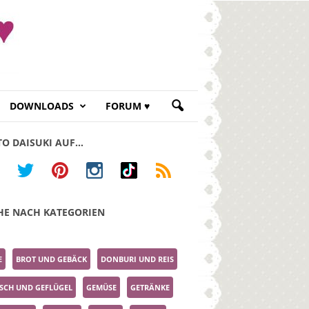
DOWNLOADS
FORUM ♥
TO DAISUKI AUF…
HE NACH KATEGORIEN
E
BROT UND GEBÄCK
DONBURI UND REIS
ISCH UND GEFLÜGEL
GEMÜSE
GETRÄNKE