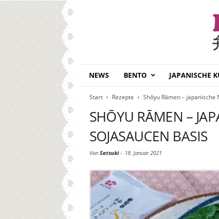
B
NEWS
BENTO
JAPANISCHE 
e
n
Start
Rezepte
Shōyu Rāmen – japanische 
t
o
SHŌYU RĀMEN – JAP
D
a
SOJASAUCEN BASIS
i
s
Von
Satsuki
-
18. Januar 2021
u
k
i